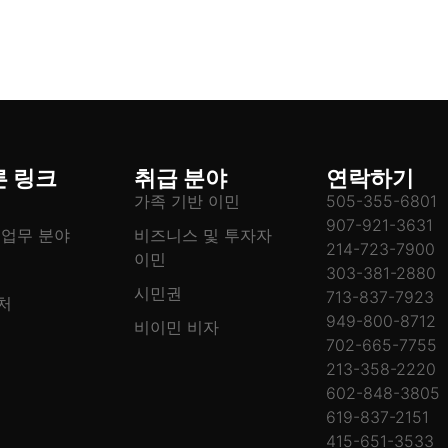
른 링크
취급 분야
연락하기
가족 기반 이민
505-355-6801
907-921-3631
 업무 분야
비즈니스 및 투자자
214-723-7900
이민
303-381-2880
시민권
713-837-7923
처
949-800-8712
비이민 비자
702-665-7755
213-358-2220
602-848-3805
619-837-2151
415-651-3533