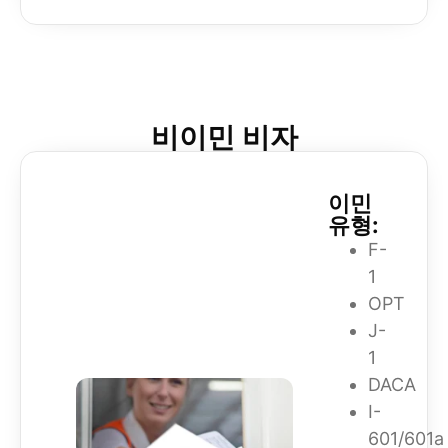
비이민 비자
이민
유형:
F-
1
OPT
J-
1
DACA
I-
601/601a