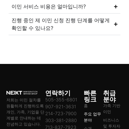
이민 서비스 비용은 얼마입니까?
진행 중인 제 이민 신청 진행 단계를 어떻게
확인할 수 있나요?
연락하기
빠른
취급
링크
분야
505-355-6801
저희는 이민 절차를
홈
가족 기반
원활하게 진행하도록
907-921-3631
이민
개인, 가족, 기업을 단
214-723-7900
주요 업무
계별로 안내하는 데
303-381-2880
분야
비즈니스
전념하고 있습니다.
및 투자자
713-837-7923
소개