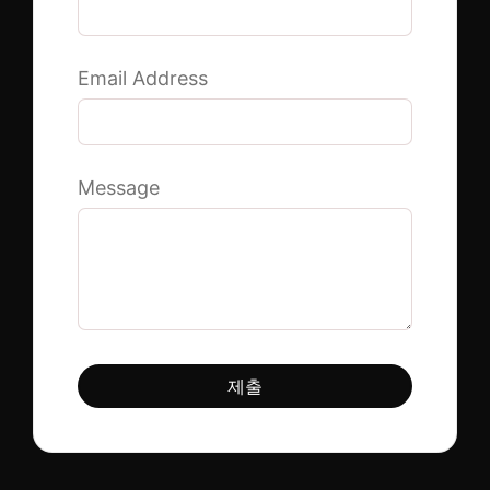
Email Address
Message
제출