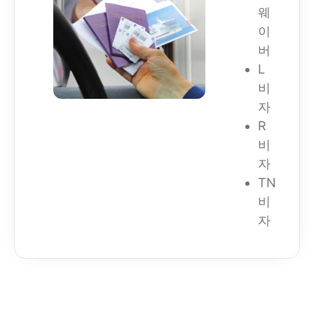
웨
이
버
L
비
자
R
비
자
TN
비
자