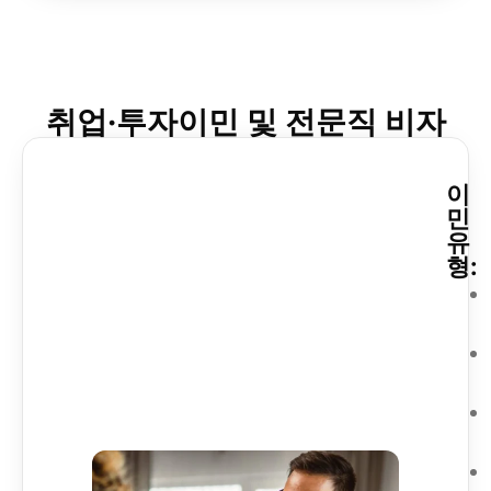
취업·투자이민 및 전문직 비자
이
민
유
형: