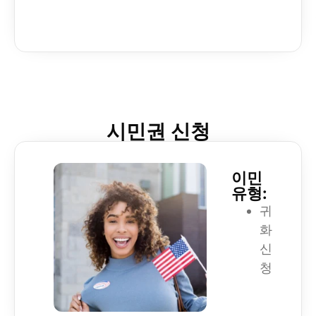
시민권 신청
이민
유형:
귀
화
신
청