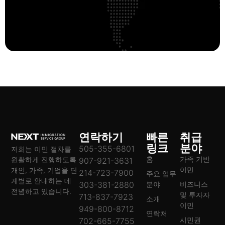
연락하기
빠른
취급
링크
분야
505-355-6801
저희는 이민 절차를
홈
가족 기반
원활하게 진행하도록
907-921-3631
이민
개인, 가족, 기업을 단
214-723-7900
주요 업무
계별로 안내하는 데
303-381-2880
분야
비즈니스
전념하고 있습니다.
및 투자자
713-837-7923
소개
이민
949-800-8712
연락처
시민권
702-665-7755