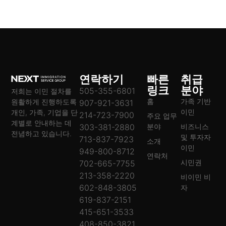
연락하기
빠른
취급
링크
분야
505-355-6801
저희는 이민 절차를
홈
가족 기반
원활하게 진행하도록
907-921-3631
이민
개인, 가족, 기업을 단
214-723-7900
주요 업무
계별로 안내하는 데
303-381-2880
분야
비즈니스
전념하고 있습니다.
및 투자자
713-837-7923
소개
이민
949-800-8712
연락처
시민권
702-665-7755
213-358-2220
비이민 비
602-848-3805
자
619-837-2151
415-651-3533
408-850-3821