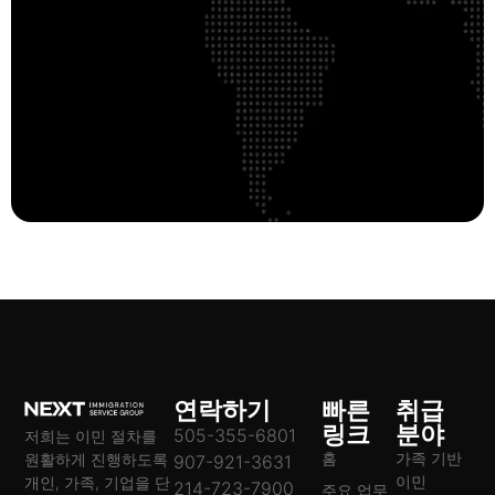
연락하기
빠른
취급
링크
분야
505-355-6801
저희는 이민 절차를
홈
가족 기반
원활하게 진행하도록
907-921-3631
이민
개인, 가족, 기업을 단
214-723-7900
주요 업무