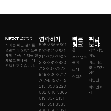
연락하기
빠른
취급
링크
분야
505-355-6801
저희는 이민 절차를
홈
가족 기반
원활하게 진행하도록
907-921-3631
이민
개인, 가족, 기업을 단
214-723-7900
주요 업무
계별로 안내하는 데
303-381-2880
분야
비즈니스
전념하고 있습니다.
및 투자자
713-837-7923
소개
이민
949-800-8712
연락처
시민권
702-665-7755
213-358-2220
비이민 비
602-848-3805
자
619-837-2151
415-651-3533
408-850-3821