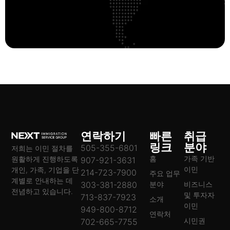
연락하기
빠른
취급
링크
분야
505-355-6801
저희는 이민 절차를
홈
가족 기반
원활하게 진행하도록
907-921-3631
이민
개인, 가족, 기업을 단
214-723-7900
주요 업무
계별로 안내하는 데
303-381-2880
분야
비즈니스
전념하고 있습니다.
및 투자자
713-837-7923
소개
이민
949-800-8712
연락처
시민권
702-665-7755